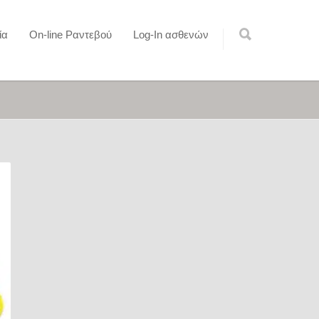
ία
On-line Ραντεβού
Log-In ασθενών