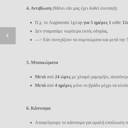
4. Αντιβίωση
(Μόνο εάν μας έχει δοθεί
συνταγή)
Π.χ. το Augmentin 1g/cap
για
5 ημέρες
1
κάθε
12
Δεν σταματάμε νωρίτερα εκτός οδηγίας.
—> Εάν συνεχίζουν τα συμπτώματα και μετά την 5
5. Μπουκώματα
Μετά
από
24 ώρες
με χλιαρό χαμομήλι, αλατόνερ
Μετά
από
4 ημέρες
μόνο το βράδυ μέχρι να κλείσ
6. Κάπνισμα
Αποφεύγουμε το κάπνισμα για ομαλή επούλωση τη