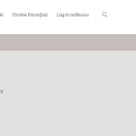
ία
On-line Ραντεβού
Log-In ασθενών
ης